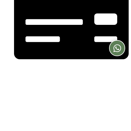
VAT IT03449370133
Florence Concerts
Buy Tickets
The Venues
Orchestra
Apericena