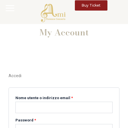
Vai
Buy Ticket
al
contenuto
My Account
Accedi
Richiesto
Richiesto
Nome utente o indirizzo email
*
Password
*